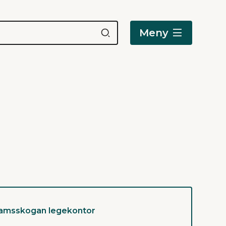
Meny
amsskogan legekontor