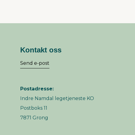
Kontakt oss
Send e-post
Postadresse:
Indre Namdal legetjeneste KO
Postboks 11
7871 Grong