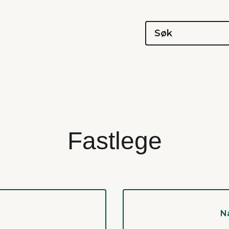
neste
Fastlege
N